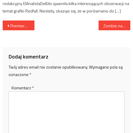
redakcyjny ElAnalistaDeBits ujawniła kilka interesujących obserwacji na
temat grafiki Redfall. Niestety, okazuje się, że w porównaniu do […]
Nawigacja
Premiera nowego HBO Max już niedługo!
Zombie nadchodzą: Top 5 najbardziej oczekiwanych produkcji o zombie
wpisu
Dodaj komentarz
Twój adres email nie zostanie opublikowany.
Wymagane pola są
oznaczone
*
Komentarz
*