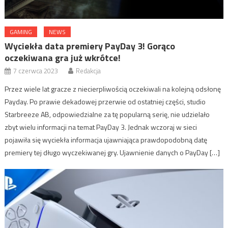
GAMING
NEWS
Wyciekła data premiery PayDay 3! Gorąco
oczekiwana gra już wkrótce!
7 czerwca 2023
Redakcja
Przez wiele lat gracze z niecierpliwością oczekiwali na kolejną odsłonę
Payday. Po prawie dekadowej przerwie od ostatniej części, studio
Starbreeze AB, odpowiedzialne za tę popularną serię, nie udzielało
zbyt wielu informacji na temat PayDay 3. Jednak wczoraj w sieci
pojawiła się wyciekła informacja ujawniająca prawdopodobną datę
premiery tej długo wyczekiwanej gry. Ujawnienie danych o PayDay […]