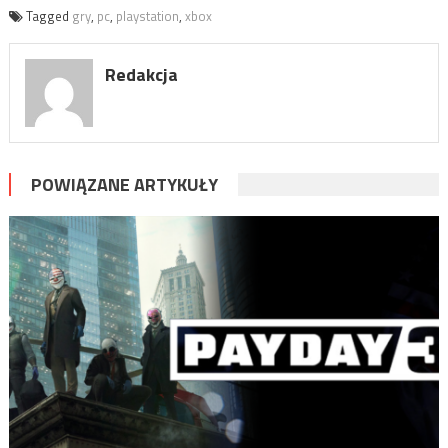
Tagged
gry
,
pc
,
playstation
,
xbox
Redakcja
POWIĄZANE ARTYKUŁY