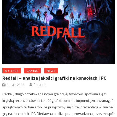
ARTYKUŁ
GAMING
NEWS
Redfall – analiza jakości grafiki na konsolach i PC
3 maja 2023
Redakcja
Redfall, długo oczekiwana nowa gra od jej twórców, spotkała się z
krytyką recenzentów za jakość grafiki, pomimo imponujących wymagań
sprzętowych. W tym artykule przyjrzymy się bliżej prezentacji wizualnej
gry na konsolach i PC. Niedawna analiza przeprowadzona przez zespół