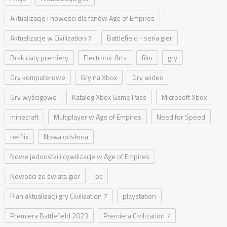
Aktualizacje i nowości dla fanów Age of Empires
Aktualizacje w Civilization 7
Battlefield - seria gier
Brak daty premiery
Electronic Arts
film
gry
Gry komputerowe
Gry na Xbox
Gry wideo
Gry wyścigowe
Katalog Xbox Game Pass
Microsoft Xbox
minecraft
Multiplayer w Age of Empires
Need for Speed
netflix
Nowa odsłona
Nowe jednostki i cywilizacje w Age of Empires
Nowości ze świata gier
pc
Plan aktualizacji gry Civilization 7
playstation
Premiera Battlefield 2023
Premiera Civilization 7