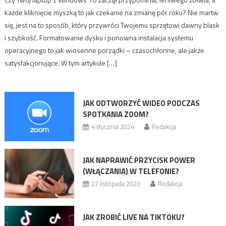
każde kliknięcie myszką to jak czekanie na zmianę pór roku? Nie martw
się, jest na to sposób, który przywróci Twojemu sprzętowi dawny blask
i szybkość. Formatowanie dysku i ponowna instalacja systemu
operacyjnego to jak wiosenne porządki – czasochłonne, ale jakże
satysfakcjonujące. W tym artykule […]
JAK ODTWORZYĆ WIDEO PODCZAS
SPOTKANIA ZOOM?
4 stycznia 2024
Redakcja
JAK NAPRAWIĆ PRZYCISK POWER
(WŁĄCZANIA) W TELEFONIE?
27 listopada 2023
Redakcja
JAK ZROBIĆ LIVE NA TIKTOKU?