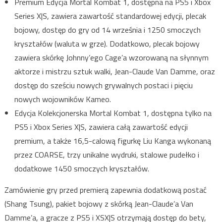
Premium Edycja Mortal Kombat 1, dostępna na PS5 i Xbox
Series X|S, zawiera zawartość standardowej edycji, plecak
bojowy, dostęp do gry od 14 września i 1250 smoczych
kryształów (waluta w grze). Dodatkowo, plecak bojowy
zawiera skórkę Johnny’ego Cage’a wzorowaną na słynnym
aktorze i mistrzu sztuk walki, Jean-Claude Van Damme, oraz
dostęp do sześciu nowych grywalnych postaci i pięciu
nowych wojowników Kameo.
Edycja Kolekcjonerska Mortal Kombat 1, dostępna tylko na
PS5 i Xbox Series X|S, zawiera całą zawartość edycji
premium, a także 16,5-calową figurkę Liu Kanga wykonaną
przez COARSE, trzy unikalne wydruki, stalowe pudełko i
dodatkowe 1450 smoczych kryształów.
Zamówienie gry przed premierą zapewnia dodatkową postać
(Shang Tsung), pakiet bojowy z skórką Jean-Claude’a Van
Damme’a, a gracze z PS5 i XSX|S otrzymają dostęp do bety,