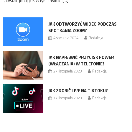
satysfakcjonujące. W tym artykule […]
JAK ODTWORZYĆ WIDEO PODCZAS
SPOTKANIA ZOOM?
4 stycznia 2024
Redakcja
JAK NAPRAWIĆ PRZYCISK POWER
(WŁĄCZANIA) W TELEFONIE?
27 listopada 2023
Redakcja
JAK ZROBIĆ LIVE NA TIKTOKU?
17 listopada 2023
Redakcja