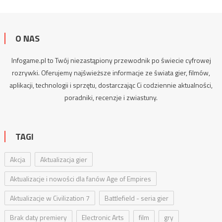
O NAS
Infogame.pl to Twój niezastąpiony przewodnik po świecie cyfrowej
rozrywki. Oferujemy najświeższe informacje ze świata gier, filmów,
aplikacji, technologii i sprzętu, dostarczając Ci codziennie aktualności,
poradniki
, recenzje i zwiastuny.
TAGI
Akcja
Aktualizacja gier
Aktualizacje i nowości dla fanów Age of Empires
Aktualizacje w Civilization 7
Battlefield - seria gier
Brak daty premiery
Electronic Arts
film
gry