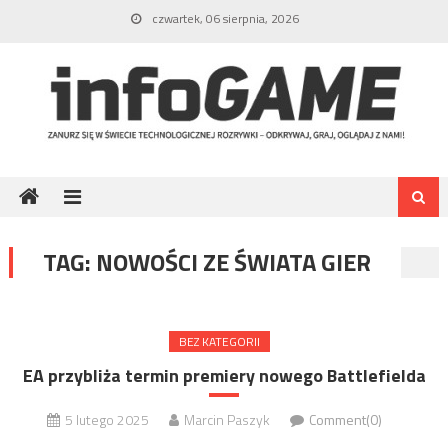
Skip
czwartek, 06 sierpnia, 2026
to
content
TAG:
NOWOŚCI ZE ŚWIATA GIER
BEZ KATEGORII
EA przybliża termin premiery nowego Battlefielda
5 lutego 2025
Marcin Paszyk
Comment(0)