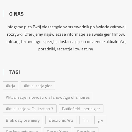
O NAS
Infogame.pl to Twój niezastąpiony przewodnik po świecie cyfrowej
rozrywki. Oferujemy najświeższe informacje ze świata gier, filmów,
aplikacji, technologii i sprzętu, dostarczając Ci codziennie aktualności,
poradniki
, recenzje i zwiastuny.
TAGI
Akcja
Aktualizacja gier
Aktualizacje i nowości dla fanów Age of Empires
Aktualizacje w Civilization 7
Battlefield - seria gier
Brak daty premiery
Electronic Arts
film
gry
Gry komputerowe
Gry na Xbox
Gry wideo