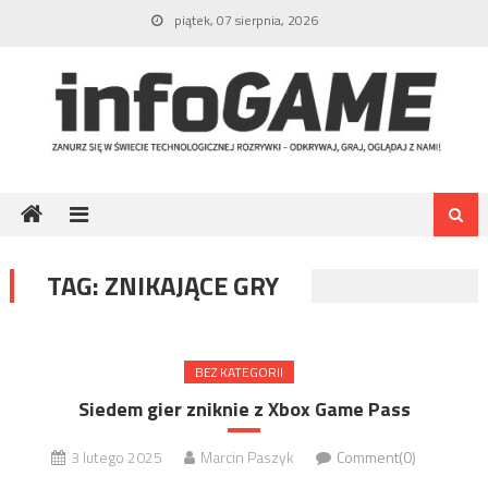
Skip
piątek, 07 sierpnia, 2026
to
content
TAG:
ZNIKAJĄCE GRY
BEZ KATEGORII
Siedem gier zniknie z Xbox Game Pass
3 lutego 2025
Marcin Paszyk
Comment(0)