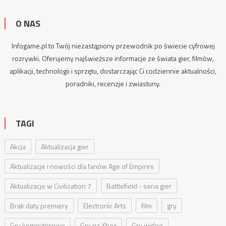
O NAS
Infogame.pl to Twój niezastąpiony przewodnik po świecie cyfrowej
rozrywki. Oferujemy najświeższe informacje ze świata gier, filmów,
aplikacji, technologii i sprzętu, dostarczając Ci codziennie aktualności,
poradniki
, recenzje i zwiastuny.
TAGI
Akcja
Aktualizacja gier
Aktualizacje i nowości dla fanów Age of Empires
Aktualizacje w Civilization 7
Battlefield - seria gier
Brak daty premiery
Electronic Arts
film
gry
Gry komputerowe
Gry na Xbox
Gry wideo