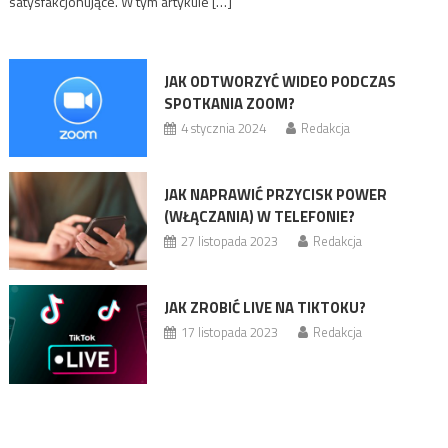
satysfakcjonujące. W tym artykule […]
JAK ODTWORZYĆ WIDEO PODCZAS
SPOTKANIA ZOOM?
4 stycznia 2024
Redakcja
JAK NAPRAWIĆ PRZYCISK POWER
(WŁĄCZANIA) W TELEFONIE?
27 listopada 2023
Redakcja
JAK ZROBIĆ LIVE NA TIKTOKU?
17 listopada 2023
Redakcja