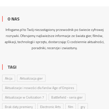
O NAS
Infogame.pl to Twój niezastąpiony przewodnik po świecie cyfrowej
rozrywki. Oferujemy najświeższe informacje ze świata gier, filmów,
aplikacji, technologii i sprzętu, dostarczając Ci codziennie aktualności,
poradniki
, recenzje i zwiastuny.
TAGI
Akcja
Aktualizacja gier
Aktualizacje i nowości dla fanów Age of Empires
Aktualizacje w Civilization 7
Battlefield - seria gier
Brak daty premiery
Electronic Arts
film
gry