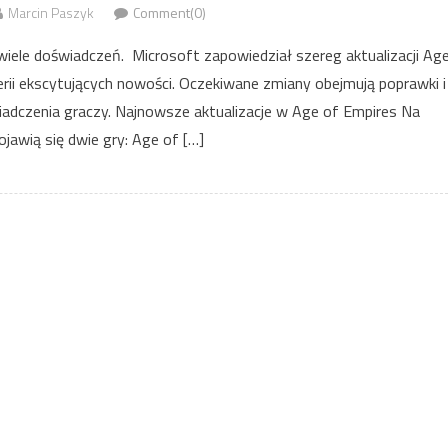
Marcin Paszyk
Comment(0)
 wiele doświadczeń. Microsoft zapowiedział szereg aktualizacji Ag
rii ekscytujących nowości. Oczekiwane zmiany obejmują poprawki i
adczenia graczy. Najnowsze aktualizacje w Age of Empires Na
ojawią się dwie gry: Age of […]