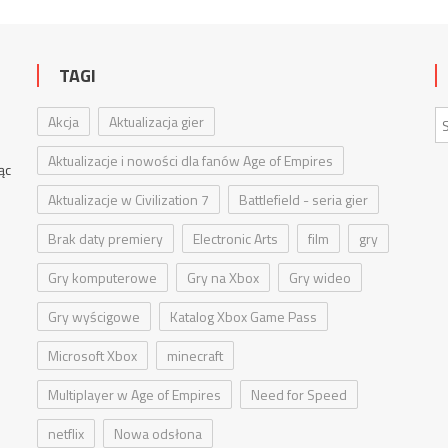
TAGI
e
Akcja
Aktualizacja gier
Aktualizacje i nowości dla fanów Age of Empires
jąc
Aktualizacje w Civilization 7
Battlefield - seria gier
Brak daty premiery
Electronic Arts
film
gry
Gry komputerowe
Gry na Xbox
Gry wideo
Gry wyścigowe
Katalog Xbox Game Pass
Microsoft Xbox
minecraft
Multiplayer w Age of Empires
Need for Speed
netflix
Nowa odsłona