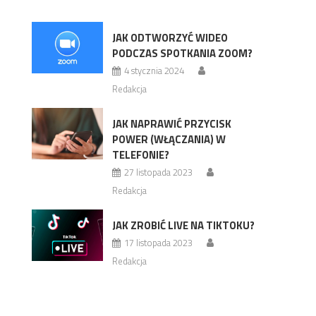
JAK ODTWORZYĆ WIDEO
PODCZAS SPOTKANIA ZOOM?
4 stycznia 2024
Redakcja
JAK NAPRAWIĆ PRZYCISK
POWER (WŁĄCZANIA) W
TELEFONIE?
27 listopada 2023
Redakcja
JAK ZROBIĆ LIVE NA TIKTOKU?
17 listopada 2023
Redakcja