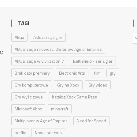
TAGI
e
Akcja
Aktualizacja gier
Aktualizacje i nowości dla fanów Age of Empires
jąc
Aktualizacje w Civilization 7
Battlefield - seria gier
Brak daty premiery
Electronic Arts
film
gry
Gry komputerowe
Gry na Xbox
Gry wideo
Gry wyścigowe
Katalog Xbox Game Pass
Microsoft Xbox
minecraft
Multiplayer w Age of Empires
Need for Speed
netflix
Nowa odsłona