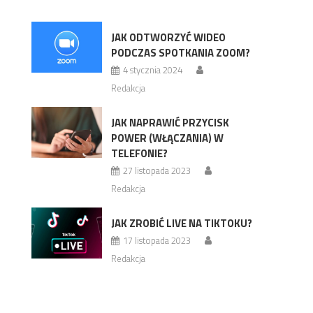
JAK ODTWORZYĆ WIDEO
PODCZAS SPOTKANIA ZOOM?
4 stycznia 2024
Redakcja
JAK NAPRAWIĆ PRZYCISK
POWER (WŁĄCZANIA) W
TELEFONIE?
27 listopada 2023
Redakcja
JAK ZROBIĆ LIVE NA TIKTOKU?
17 listopada 2023
Redakcja