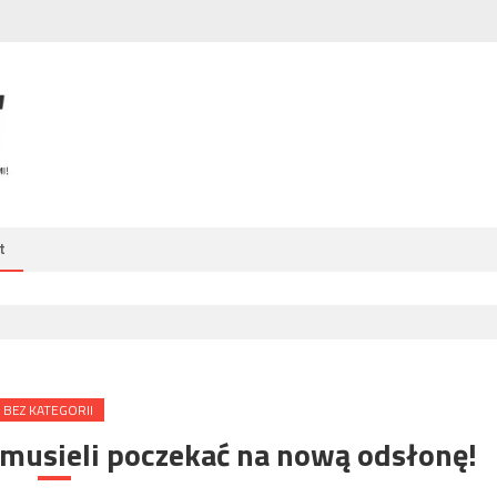
t
BEZ KATEGORII
 musieli poczekać na nową odsłonę!