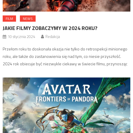
FILM
NEWS
JAKIE FILMY ZOBACZYMY W 2024 ROKU?
10 stycznia 2024
Redakcja
Przełom roku to doskonała okazja nie tylko do retrospekcji minionego
roku, ale także do zastanowienia się nad tym, co niesie przyszłość.
2024 rok obiecuje być niezwykle ciekawy w świecie filmu, przynosząc
wiele zupełnie nowych produkcji oraz obiecujących kontynuacji
świetnych hitów, niekiedy po latach przerwy. Miniony rok, czyli 2023,
był udany dla kina, choć nie dla […]