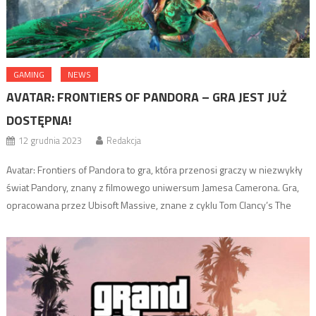
GAMING
NEWS
AVATAR: FRONTIERS OF PANDORA – GRA JEST JUŻ
DOSTĘPNA!
12 grudnia 2023
Redakcja
Avatar: Frontiers of Pandora to gra, która przenosi graczy w niezwykły
świat Pandory, znany z filmowego uniwersum Jamesa Camerona. Gra,
opracowana przez Ubisoft Massive, znane z cyklu Tom Clancy’s The
Division, oferuje przygodową akcję osadzoną w XXII wieku na księżycu
Pandora. Gracze wcielają się w postać z rasy Na’vi, która po latach
niewoli wraca, by […]