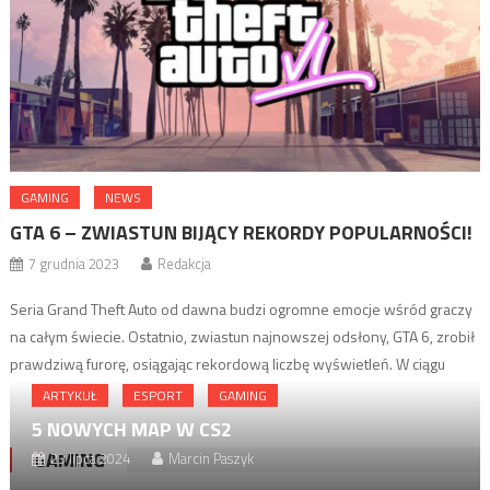
GAMING
NEWS
GTA 6 – ZWIASTUN BIJĄCY REKORDY POPULARNOŚCI!
7 grudnia 2023
Redakcja
Seria Grand Theft Auto od dawna budzi ogromne emocje wśród graczy
na całym świecie. Ostatnio, zwiastun najnowszej odsłony, GTA 6, zrobił
prawdziwą furorę, osiągając rekordową liczbę wyświetleń. W ciągu
zaledwie 31 godzin od publikacji, trailer gry zgromadził ponad 100
ARTYKUŁ
ESPORT
GAMING
milionów wyświetleń na YouTube, co jest niewątpliwym dowodem na
5 NOWYCH MAP W CS2
ogromne zainteresowanie tytułem. Głębokie odniesienia i oczekiwania
GAMING
23 lipca 2024
Marcin Paszyk
[…]