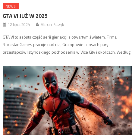
NEWS
GTA VI JUŻ W 2025
12 lipca 2024
Marcin Paszyk
GTA VI to szósta część serii gier akcji z otwartym światem. Firma
Rockstar Games pracuje nad nią. Gra opowie o losach pary
przestępców latynoskiego pochodzenia w Vice City i okolicach. Według
przecieków, GTA VI będzie miała rozmiar 228,5 GB. To może być wersja
bez optymalizacji. Premiera ma nastąpić w drugiej połowie 2025 roku.
GTA VI […]