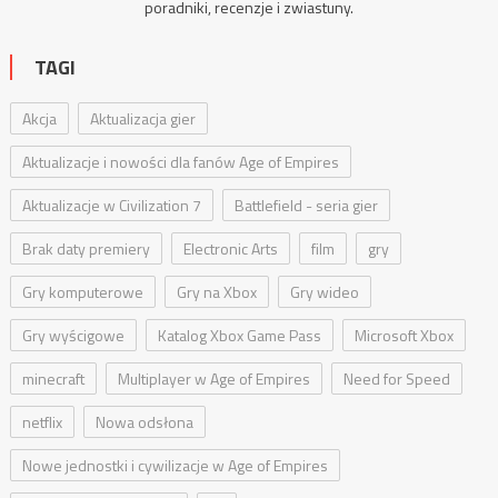
poradniki
, recenzje i zwiastuny.
TAGI
Akcja
Aktualizacja gier
Aktualizacje i nowości dla fanów Age of Empires
Aktualizacje w Civilization 7
Battlefield - seria gier
Brak daty premiery
Electronic Arts
film
gry
Gry komputerowe
Gry na Xbox
Gry wideo
Gry wyścigowe
Katalog Xbox Game Pass
Microsoft Xbox
minecraft
Multiplayer w Age of Empires
Need for Speed
netflix
Nowa odsłona
Nowe jednostki i cywilizacje w Age of Empires