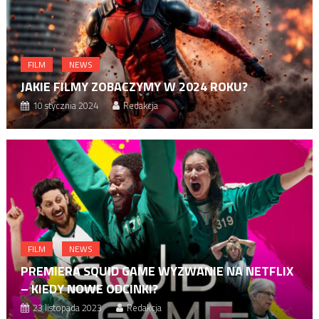
FILM
NEWS
JAKIE FILMY ZOBACZYMY W 2024 ROKU?
10 stycznia 2024
Redakcja
FILM
NEWS
PREMIERA SQUID GAME WYZWANIE NA NETFLIX
– KIEDY NOWE ODCINKI?
23 listopada 2023
Redakcja