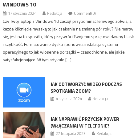
WINDOWS 10
17 stycznia 2024
Redakcja
Comment(0)
Czy Twój laptop z Windows 10 zaczął przypominać leniwego żółwia, a
każde kliknięcie myszką to jak czekanie na zmianę pór roku? Nie martw
się, jest na to sposób, który przywróci Twojemu sprzętowi dawny blask
i szybkość. Formatowanie dysku i ponowna instalacja systemu
operacyjnego to jak wiosenne porządki – czasochłonne, ale jakże
satysfakcjonujące. W tym artykule […]
JAK ODTWORZYĆ WIDEO PODCZAS
SPOTKANIA ZOOM?
4 stycznia 2024
Redakcja
JAK NAPRAWIĆ PRZYCISK POWER
(WŁĄCZANIA) W TELEFONIE?
27 listopada 2023
Redakcja