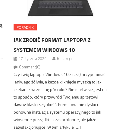
ją
PORADNIK
JAK ZROBIĆ FORMAT LAPTOPA Z
SYSTEMEM WINDOWS 10
17 stycznia 2024
Redakcja
Comment(0)
Czy Twój laptop z Windows 10 zaczął przypominać
leniwego żółwia, a każde kliknięcie myszką to jak
czekanie na zmianę pór roku? Nie martw się, jest na
to sposób, który przywróci Twojemu sprzętowi
dawny blask i szybkość. Formatowanie dysku i
ponowna instalacja systemu operacyjnego to jak
wiosenne porządki – czasochłonne, ale jakże
satysfakcjonujące. W tym artykule […]