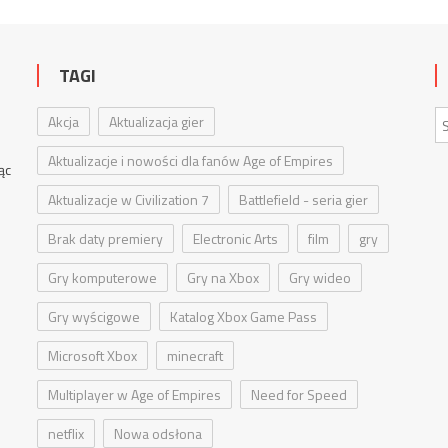
TAGI
e
Akcja
Aktualizacja gier
Aktualizacje i nowości dla fanów Age of Empires
jąc
Aktualizacje w Civilization 7
Battlefield - seria gier
Brak daty premiery
Electronic Arts
film
gry
Gry komputerowe
Gry na Xbox
Gry wideo
Gry wyścigowe
Katalog Xbox Game Pass
Microsoft Xbox
minecraft
Multiplayer w Age of Empires
Need for Speed
netflix
Nowa odsłona