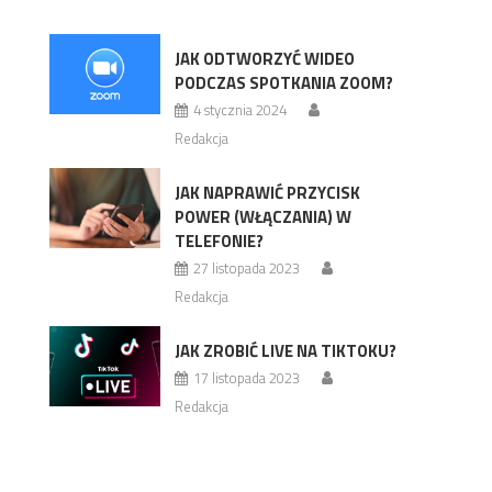
JAK ODTWORZYĆ WIDEO
PODCZAS SPOTKANIA ZOOM?
4 stycznia 2024
Redakcja
JAK NAPRAWIĆ PRZYCISK
POWER (WŁĄCZANIA) W
TELEFONIE?
27 listopada 2023
Redakcja
JAK ZROBIĆ LIVE NA TIKTOKU?
17 listopada 2023
Redakcja