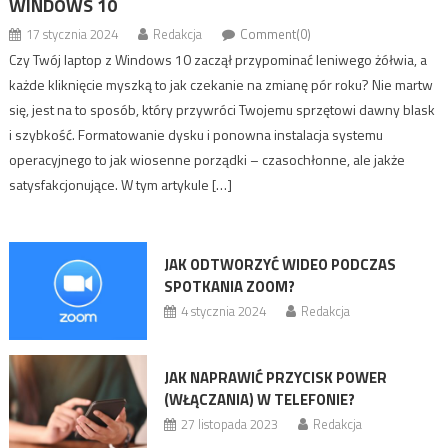
WINDOWS 10
17 stycznia 2024
Redakcja
Comment(0)
Czy Twój laptop z Windows 10 zaczął przypominać leniwego żółwia, a
każde kliknięcie myszką to jak czekanie na zmianę pór roku? Nie martw
się, jest na to sposób, który przywróci Twojemu sprzętowi dawny blask
i szybkość. Formatowanie dysku i ponowna instalacja systemu
operacyjnego to jak wiosenne porządki – czasochłonne, ale jakże
satysfakcjonujące. W tym artykule […]
JAK ODTWORZYĆ WIDEO PODCZAS
SPOTKANIA ZOOM?
4 stycznia 2024
Redakcja
JAK NAPRAWIĆ PRZYCISK POWER
(WŁĄCZANIA) W TELEFONIE?
27 listopada 2023
Redakcja