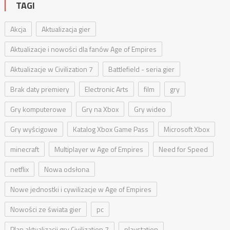
TAGI
Akcja
Aktualizacja gier
Aktualizacje i nowości dla fanów Age of Empires
Aktualizacje w Civilization 7
Battlefield - seria gier
Brak daty premiery
Electronic Arts
film
gry
Gry komputerowe
Gry na Xbox
Gry wideo
Gry wyścigowe
Katalog Xbox Game Pass
Microsoft Xbox
minecraft
Multiplayer w Age of Empires
Need for Speed
netflix
Nowa odsłona
Nowe jednostki i cywilizacje w Age of Empires
Nowości ze świata gier
pc
Plan aktualizacji gry Civilization 7
playstation